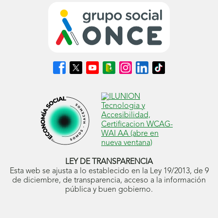
Síguenos
Síguenos
Síguenos
Síguenos
Síguenos
Síguenos
Síguenos
en
en
en
en
en
en
en
Facebook
X
Youtube
nuestro
Instagram
LinkedIn
TikTok
(se
(se
(se
Blog
(se
(se
(se
abrirá
abrirá
abrirá
ONCE
abrirá
abrirá
abrirá
en
en
en
(se
en
en
en
ventana
ventana
ventana
abrirá
ventana
ventana
ventana
nueva)
nueva)
nueva)
en
nueva)
nueva)
nueva)
ventana
nueva)
LEY DE TRANSPARENCIA
Esta web se ajusta a lo establecido en la Ley 19/2013, de 9
de diciembre, de transparencia, acceso a la información
pública y buen gobierno.