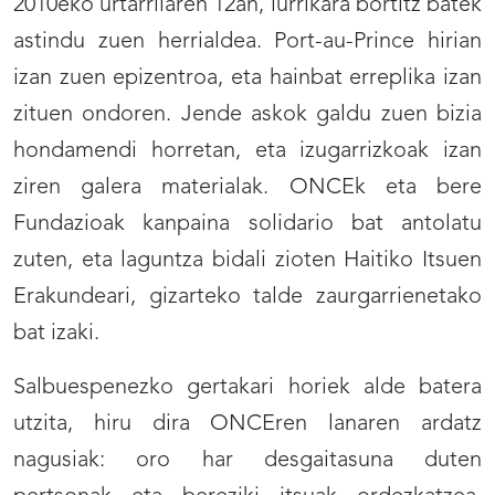
2010eko urtarrilaren 12an, lurrikara bortitz batek
astindu zuen herrialdea. Port-au-Prince hirian
izan zuen epizentroa, eta hainbat erreplika izan
zituen ondoren. Jende askok galdu zuen bizia
hondamendi horretan, eta izugarrizkoak izan
ziren galera materialak. ONCEk eta bere
Fundazioak kanpaina solidario bat antolatu
zuten, eta laguntza bidali zioten Haitiko Itsuen
Erakundeari, gizarteko talde zaurgarrienetako
bat izaki.
Salbuespenezko gertakari horiek alde batera
utzita, hiru dira ONCEren lanaren ardatz
nagusiak: oro har desgaitasuna duten