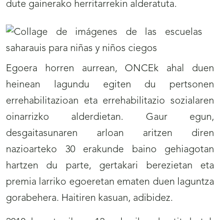
dute gainerako herritarrekin alderatuta.
Egoera horren aurrean, ONCEk ahal duen
heinean lagundu egiten du pertsonen
errehabilitazioan eta errehabilitazio sozialaren
oinarrizko alderdietan. Gaur egun,
desgaitasunaren arloan aritzen diren
nazioarteko 30 erakunde baino gehiagotan
hartzen du parte, gertakari berezietan eta
premia larriko egoeretan ematen duen laguntza
gorabehera. Haitiren kasuan, adibidez.