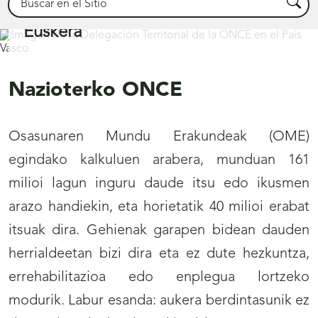
Busca
Euskera
Nazioterko ONCE
Osasunaren Mundu Erakundeak (OME)
egindako kalkuluen arabera, munduan 161
milioi lagun inguru daude itsu edo ikusmen
arazo handiekin, eta horietatik 40 milioi erabat
itsuak dira. Gehienak garapen bidean dauden
herrialdeetan bizi dira eta ez dute hezkuntza,
errehabilitazioa edo enplegua lortzeko
modurik. Labur esanda: aukera berdintasunik ez