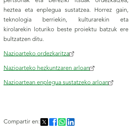
pertsonak eta bereziki itsuak ordezkatzea,
heztea eta enplegua sustatzea. Horrez gain,
teknologia berriekin, kulturarekin eta
kirolarekin loturiko beste proiektu batzuk ere
bultzatzen ditu.
Nazioarteko ordezkaritza
Nazioarteko hezkuntzaren arloan
Nazioartean enplegua sustatzeko arloan
Compartir en: