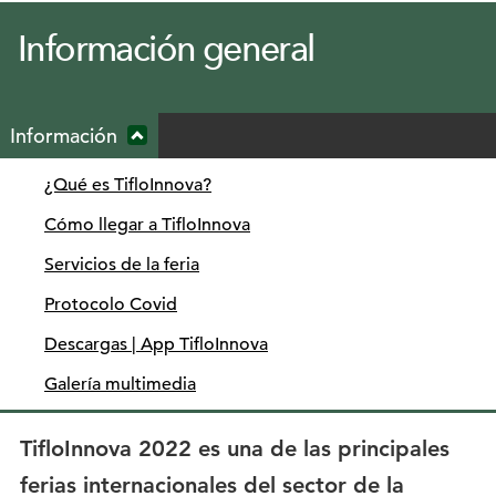
Información general
Menú
Información
secundario
Ocultar
submenú
¿Qué es TifloInnova?
desplegable
Cómo llegar a TifloInnova
Servicios de la feria
Protocolo Covid
Descargas | App TifloInnova
Galería multimedia
TifloInnova 2022 es una de las principales
ferias internacionales del sector de la