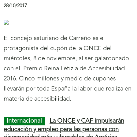
verse y tocarse.
Final
S
Inicio
de
a
de
Cultura/Ocio/Deporte
El grupo de actores
página
l
página
ciegos ‘La Luciérnaga’ ofrece una
representación benéfica de su último montaje
637
t
638
“Caricias”
a
24/10/2017
r
a
l
a
La compañía de teatro ‘La Luciérnaga’, de
n
Madrid, compuesta por actores y actrices
Menú
Mostrar
a
ciegos y con discapacidad visual grave,