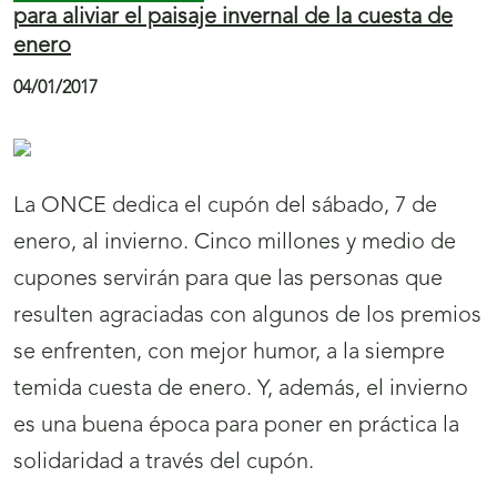
a
26/12/2016
r
a
l
El 75 aniversario de El Corte Inglés es el motivo
a
del cupón de la ONCE del 31 de diciembre.
n
Cinco millones y medio de cupones difundirán
a
esta efeméride, y que supone el broche de oro
v
a la celebración de estos 75 años de historia de
e
los grandes almacenes.
g
a
Economía/Juego
El Súper ONCE deja
c
50.000 euros en Barberà del Vallès
i
27/12/2016
ó