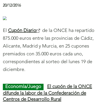
n
d
El 60 aniversario del Centro Hospitalario Padre
e
Menni, perteneciente a la Congregación de las
p
Hermanas Hospitalarias protagoniza el cupón
á
de la ONCE del martes, 20 de diciembre. Cinco
g
millones y medio de cupones difundirán la
i
labor de esta institución.
n
a
Cultura/Ocio/Deporte
Madrid, capital del
s
ajedrez para ciegos
p
15/12/2016
a
Madrid se convertirá este fin de semana en la
r
capital del ajedrez para ciegos y personas con
a