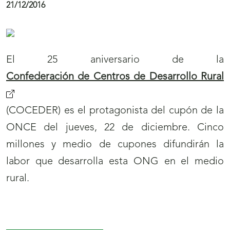
gran discapacidad visual, con la disputa del
l
Campeonato de España por Equipos.
a
s
Economía/Juego
Los cupones de la ONCE,
e
atentos a la pantalla por el 60 aniversario de
c
Televisión Española
c
15/12/2016
i
ó
n
El 60 aniversario de Televisión Española (
N
www.rtve.es)
protagoniza el cupón de la ONCE
o
del domingo, 25 de diciembre. Cinco millones y
t
Menú
Mostrar
medio de cupones difundirán este aniversario.
i