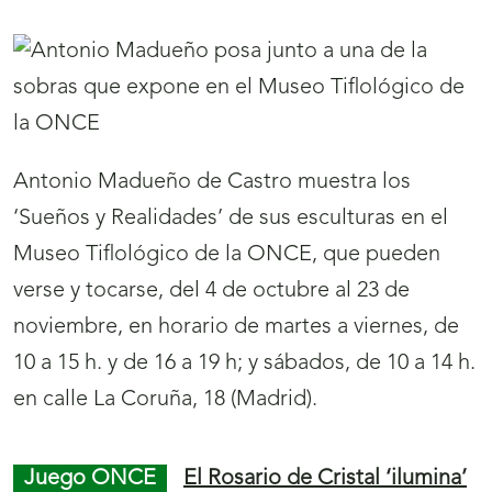
‘Hoy por hoy’, son los ganadores de los
Premios Solidarios ONCE Castilla y león 2019,
fallados hoy en Valladolid.
Internacional
La ONCE abre sus cerca de
64.000 obras digitales a todos los ciegos del
mundo
08/10/2019
La ONCE acaba de poner a disposición de 285
millones de personas ciegas del mundo su