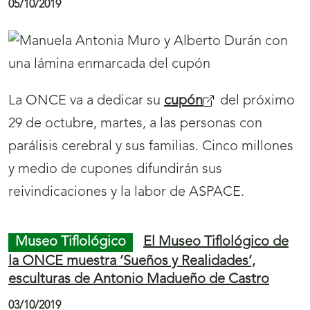
difundirán por toda España el aniversario del
suburbano madrileño.
Institucional
La Exclusiva S.L, Policía
Nacional, ASALVO, Blas Bombín y Cadena SER
León, Premios Solidarios ONCE Castilla y León
2019
08/10/2019
La Exclusiva S.L, Policía Nacional, la Asociación
de Alumnos Voluntarios (ASALVO), Blas
Bombín y Cadena SER León, por su programa