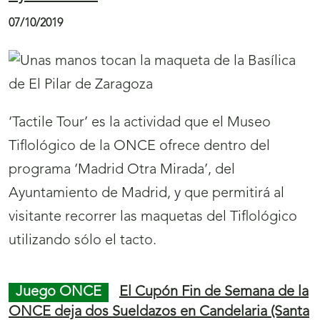
Estado, la web
www.juegosonce.es
y los
establecimientos autorizados.
Juego ONCE
Baleares, Canarias y la
Comunidad Valenciana se reparten más de 1,3
millones de euros del Cupón Diario de la
ONCE
09/10/2019
El
Cupón Diario de la ONCE
ha repartido
1.330.000 euros entre Baleares, Canarias y la
Comunidad Valenciana, en 38 cupones