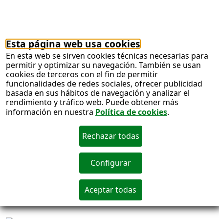
La ONCE ha rendido homenaje a la sociedad
extremeña por la solidaridad que recibe con la
entrega, hoy, de sus Premios Solidarios ONCE
2019 que han sido otorgados a la
Federación Extremeña de Deficientes Auditivos
Padres y Amigos del Sordo
(FEDAPAS); la sección
‘Hoy Solidario’
, del
‘Diario Hoy’; Manuel López Risco;
Centros Comerciales Carrefour
, y el
Ayuntamiento de Don Benito
.
Juego ONCE
Servimedia, agencia de
noticias líder en Información Social, celebra su