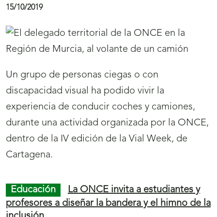
del parking del Kursaal), y tendrá un recorrido
c
de un kilómetro aproximadamente, dando una
i
vuelta completa a los cubos del Kursaal. La
a
inscripción será gratuita, a partir de las 10.00
s
horas en la carpa instalada a tal efecto en la
línea de meta.
Juego ONCE
El cupón de la ONCE deja ‘La
Paga’ de 3.000 euros al mes durante 25 años en
Membrilla (Ciudad Real)
16/10/2019