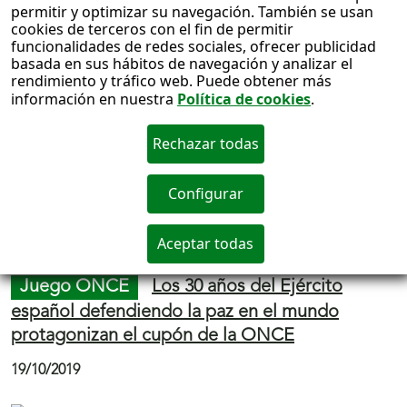
21/10/2019
Teatro y cerámica de Grecia, héroes, libros y
poetas son los temas del
IV Ciclo de
Conferencias del Museo Tiflológico de la
ONCE
, que se desarrollarán en colaboración
con la Universidad Complutense de Madrid y el
Museum Scaenicum Graecolatinum de
Sagunto.
Cultura
El escritor ciego Rafael González
Millán presenta en Madrid su nueva obra "El