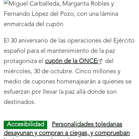
chico pájaro y otros cuentos"
21/10/2019
El escritor con ceguera Rafael González Millán
presenta en Madrid su nueva obra “El chico
pájaro y otros cuentos”, publicado por
Ediciones Doce Calles
a través del programa
de Ayudas para Iniciativas Culturales de la
ONCE.
Institucional
Los cascabales de la ONCE