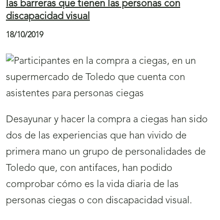
reivindican una sociedad más inclusiva
19/10/2019
La capital guipuzcoana acogió la XVIII Carrera
de Cascabeles “por una sociedad inclusiva”
que organizó la ONCE. La prueba, que contó
con el apoyo del
Ayuntamiento de Donostia- San Sebastián
, la
Diputación Foral de Gipuzkoa
, el
Gobierno Vasco
, la
Fundación Kutxa
y
Getariako Txakolina
, reunió a personas, que,
llegadas desde los tres terriorios históricos de
la CAV, se pusieron en la piel de las personas