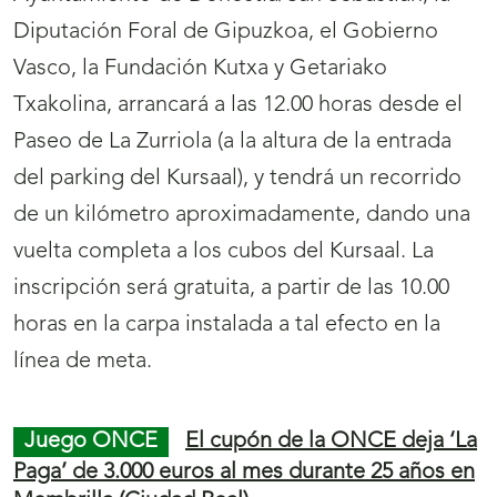
a
17/10/2019
r
a
l
a
El Reloj de Sol de la Casa Heredia, en Graus,
n
ilustra el
cupón de la ONCE
del miércoles, 23
a
de octubre, correspondiente a la serie
v
‘Ciudades en Punto y Hora’. Cinco millones y
e
medio de cupones difundirán por toda España
g
este reloj.
a
c
Juego ONCE
El Reloj de la Catedral de
i
Sigüenza ‘da la hora’ en el cupón de la ONCE
ó