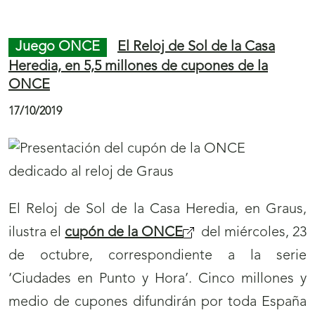
español para el mantenimiento de la paz
protagoniza el
cupón de la ONCE
del
miércoles, 30 de octubre. Cinco millones y
medio de cupones homenajearán a quienes se
esfuerzan por llevar la paz allá donde son
destinados.
Accesibilidad
Personalidades toledanas
desayunan y compran a ciegas, y comprueban
las barreras que tienen las personas con
discapacidad visual
18/10/2019