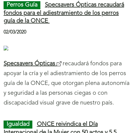
Perros Guía
Specsavers Ópticas recaudará
a
fondos para el adiestramiento de los perros
l
guía de la ONCE
a
02/03/2020
s
e
c
Specsavers Ópticas
recaudará fondos para
c
apoyar la cría y el adiestramiento de los perros
i
guía de la ONCE, que otorgan plena autonomía
ó
y seguridad a las personas ciegas o con
n
discapacidad visual grave de nuestro país.
N
o
Igualdad
ONCE reivindica el Día
t
Internacional de la Mujer con 50 actos y 5,5