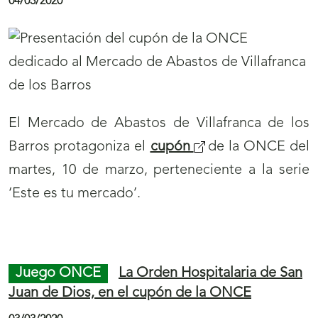
04/03/2020
El Mercado de Abastos de Villafranca de los
Barros protagoniza el
cupón
de la ONCE del
martes, 10 de marzo, perteneciente a la serie
‘Este es tu mercado’.
Final
S
Inicio
de
a
de
Juego ONCE
La Orden Hospitalaria de San
página
l
página
Juan de Dios, en el cupón de la ONCE
398
t
399