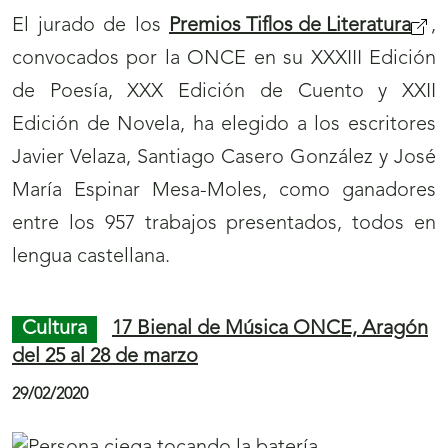
a
a
El jurado de los
Premios Tiflos de Literatura
,
v
v
convocados por la ONCE en su XXXIII Edición
e
e
de Poesía, XXX Edición de Cuento y XXII
g
g
Edición de Novela, ha elegido a los escritores
a
a
Javier Velaza, Santiago Casero González y José
c
c
María Espinar Mesa-Moles, como ganadores
i
i
entre los 957 trabajos presentados, todos en
ó
ó
lengua castellana.
n
n
d
d
Cultura
17 Bienal de Música ONCE, Aragón
e
e
del 25 al 28 de marzo
p
p
29/02/2020
á
á