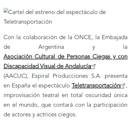
ó
n
d
e
Con la colaboración de la ONCE, la Embajada
p
de Argentina y la
á
Asociación Cultural de Personas Ciegas y con
g
Discapacidad Visual de Andalucía
i
(AACUC), Espiral Producciones S.A. presenta
n
en España el espectáculo
Teletransportación
,
a
improvisación teatral en total oscuridad única
s
en el mundo, que contará con la participación
p
de actores y actrices ciegos.
a
r