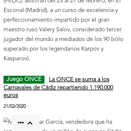
(FEDC), asistirán del 23 al 27 de febrero, en El
Escorial (Madrid), a un curso de excelencia y
perfeccionamiento impartido por el gran
maestro ruso Valery Salov, considerado tercer
jugador del mundo a mediados de los 90 (sólo
superado por los legendarios Karpov y
Kasparov).
Juego ONCE
La ONCE se suma a los
Carnavales de Cádiz repartiendo 1.190.000
euros
21/02/2020
Menú
Mostrar