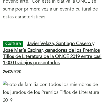
noveno arte. Con esta iniciativa la ONCE se
suma por primera vez a un evento cultural de
estas características.
Final
S
Inicio
S
de
a
de
a
Cultura
Javier Velaza, Santiago Casero y
página
l
página
l
José María Espinar, ganadores de los Premios
Tiflos de Literatura de la ONCE 2019 entre casi
399
t
400
t
1.000 trabajos presentados
a
a
26/02/2020
r
r
a
a
l
l
a
a
n
n