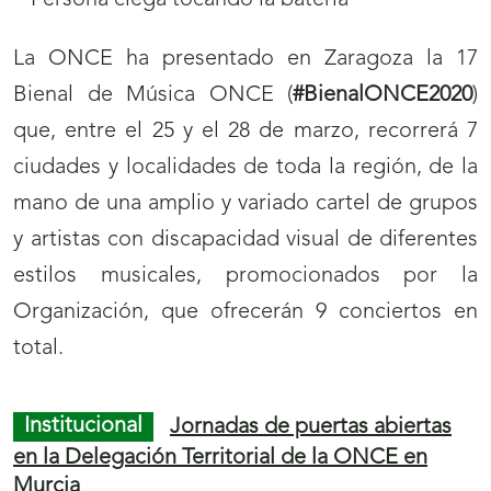
g
g
i
i
La ONCE ha presentado en Zaragoza la 17
n
n
Bienal de Música ONCE (
#BienalONCE2020
)
a
a
que, entre el 25 y el 28 de marzo, recorrerá 7
s
s
ciudades y localidades de toda la región, de la
p
p
mano de una amplio y variado cartel de grupos
a
a
y artistas con discapacidad visual de diferentes
r
r
estilos musicales, promocionados por la
a
a
Organización, que ofrecerán 9 conciertos en
l
l
total.
a
a
s
s
Institucional
Jornadas de puertas abiertas
e
e
en la Delegación Territorial de la ONCE en
c
c
Murcia