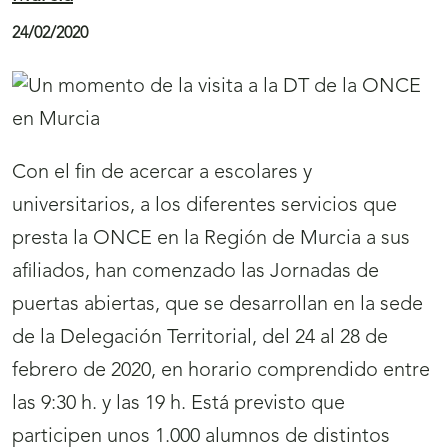
c
c
24/02/2020
i
i
ó
ó
n
n
N
N
Con el fin de acercar a escolares y
o
o
universitarios, a los diferentes servicios que
t
t
presta la ONCE en la Región de Murcia a sus
i
i
afiliados, han comenzado las Jornadas de
c
c
puertas abiertas, que se desarrollan en la sede
i
i
de la Delegación Territorial, del 24 al 28 de
a
a
febrero de 2020, en horario comprendido entre
s
s
las 9:30 h. y las 19 h. Está previsto que
participen unos 1.000 alumnos de distintos