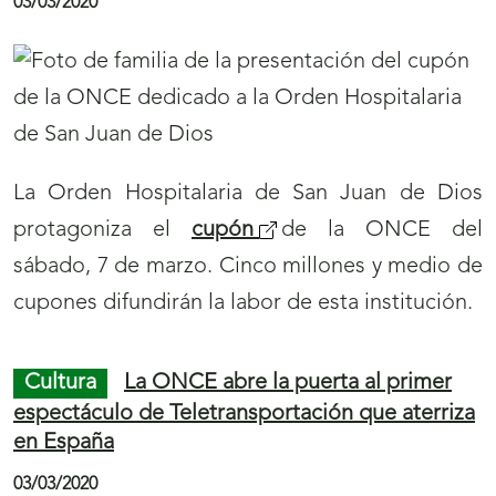
03/03/2020
a
r
a
l
a
La Orden Hospitalaria de San Juan de Dios
n
protagoniza el
cupón
de la ONCE del
a
sábado, 7 de marzo. Cinco millones y medio de
v
cupones difundirán la labor de esta institución.
e
g
Cultura
La ONCE abre la puerta al primer
a
espectáculo de Teletransportación que aterriza
c
en España
i
03/03/2020