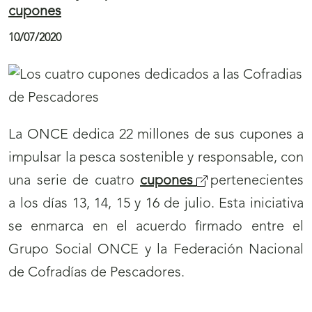
cupones
á
a
n
)
10/07/2020
u
e
v
a
La ONCE dedica 22 millones de sus cupones a
v
impulsar la pesca sostenible y responsable, con
e
una serie de cuatro
cupones
(
pertenecientes
n
a los días 13, 14, 15 y 16 de julio. Esta iniciativa
s
t
se enmarca en el acuerdo firmado entre el
e
a
Grupo Social ONCE y la Federación Nacional
a
n
de Cofradías de Pescadores.
b
a
r