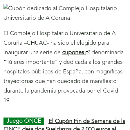
á
)
n
u
e
El Complejo Hospitalario Universitario de A
v
Coruña –CHUAC- ha sido el elegido para
a
inaugurar una serie de
cupones
(
denominada
v
“Tú eres importante” y dedicada a los grandes
s
e
hospitales públicos de España, con magníficas
e
n
trayectorias que han quedado de manifiesto
a
t
durante la pandemia provocada por el Covid
b
a
19.
r
n
i
a
r
Menú
Juego ONCE
El Cupón Fin de Semana de la
Mostrar
)
á
ONCE deja dos Sueldazos de 2.000 euros al