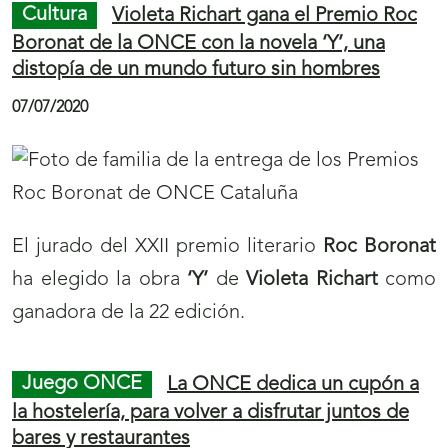
)
i
Cultura
Violeta Richart gana el Premio Roc
r
Boronat de la ONCE con la novela ‘Y’, una
distopía de un mundo futuro sin hombres
á
n
07/07/2020
u
e
v
a
El jurado del XXII premio literario
Roc Boronat
v
ha elegido la obra
‘Y’
de
Violeta Richart
como
e
ganadora de la 22 edición.
n
t
Juego ONCE
La ONCE dedica un cupón a
a
la hostelería, para volver a disfrutar juntos de
bares y restaurantes
n