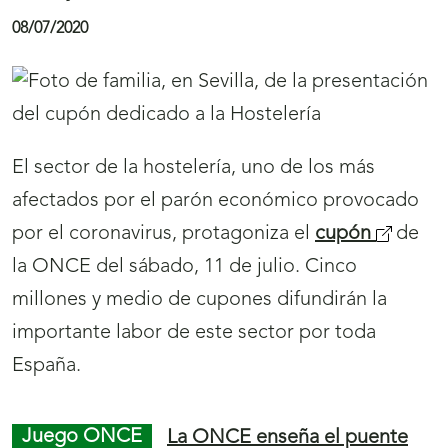
a
08/07/2020
)
El sector de la hostelería, uno de los más
afectados por el parón económico provocado
por el coronavirus, protagoniza el
cupón
(
de
la ONCE del sábado, 11 de julio. Cinco
s
millones y medio de cupones difundirán la
e
importante labor de este sector por toda
a
España.
b
r
i
Juego ONCE
La ONCE enseña el puente