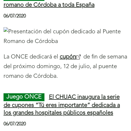
r
romano de Córdoba a toda España
á
06/07/2020
n
u
e
v
La ONCE dedicará el
cupón
(
de fin de semana
a
del próximo domingo, 12 de julio, al puente
s
v
romano de Córdoba.
e
e
a
n
b
Juego ONCE
El CHUAC inaugura la serie
t
r
de cupones “Tú eres importante” dedicada a
a
los grandes hospitales públicos españoles
i
n
r
06/07/2020
a