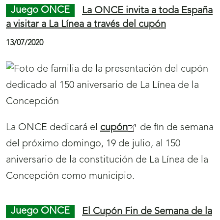
l
i
Juego ONCE
La ONCE invita a toda España
a
r
a visitar a La Línea a través del cupón
s
á
13/07/2020
e
n
c
u
c
e
i
v
ó
a
La ONCE dedicará el
cupón
(
de fin de semana
n
v
del próximo domingo, 19 de julio, al 150
s
N
e
aniversario de la constitución de La Línea de la
e
o
n
Concepción como municipio.
a
t
t
b
i
a
r
Juego ONCE
El Cupón Fin de Semana de la
c
n