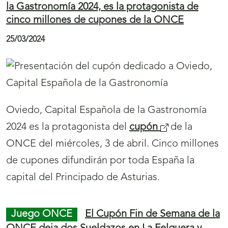
hicieron con la presea de bronce, confirmando
su buen estado de forma.
Juego ONCE
El Cupón de la ONCE reparte
más de 1,4 millones de euros entre Andalucía,
Comunidad de Madrid y Extremadura
02/04/2024
El
Cupón Diario
(
de la ONCE ha repartido
1.480.000 euros entre localidades de Andalucía,
s
Comunidad de Madrid y Extremadura, en 29
e
cupones premiados, uno de ellos agraciado
a