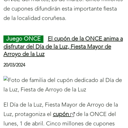
a
r
Juego ONCE
El Cupón Fin de Semana de la
)
i
ONCE deja dos Sueldazos en La Felguera y
Santa Lucía
r
á
25/03/2024
n
u
e
v
a
El Cupón Fin de Semana de la ONCE ha dejado
v
dos
Sueldazos
(
en La Felguera y Santa Lucía,
e
en el sorteo del domingo, 24 de marzo.
s
n
e
t
a
Juego ONCE
Los cupones de la ONCE