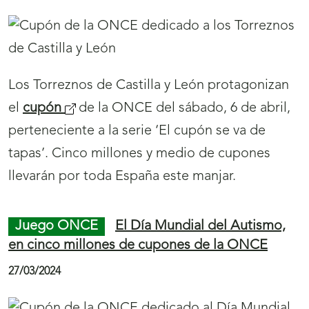
d
Juego ONCE
El cupón de la ONCE difunde
e
la artesanía de Úbeda por toda España
p
03/04/2024
á
g
i
n
a
La ONCE va a dedicar el
sorteo
(
del próximo
s
día 22 a la artesanía y los artesanos de Úbeda
s
p
(Jaén).
e
a
a
r
b
La ONCE amplía la atención a personas ciegas
a
extranjeras residentes en España o con
r
l
derecho de asilo