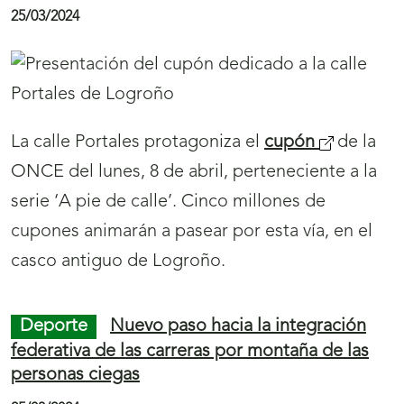
El
cupón
(
de la ONCE del jueves 4 de abril
t
celebra el 20º aniversario de Bilbao Exhibition
s
a
Centre. Cinco millones de cupones difundirán
e
n
la efeméride e imagen de este recinto ferial,
a
a
congresual y de espectáculos en el ámbito
b
)
estatal.
r
i
r
Juego ONCE
La Robinia del Cuarto Real de
á
Santo Domingo se asoma al cupón de la ONCE
n
02/04/2024
u
e
v
a