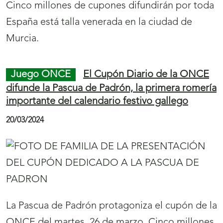
i
i
r
Juego ONCE
Oviedo, Capital Española de
c
á
la Gastronomía 2024, es la protagonista de
i
cinco millones de cupones de la ONCE
n
a
u
25/03/2024
s
e
v
a
v
Oviedo, Capital Española de la Gastronomía
e
2024 es la protagonista del
cupón
(
de la
n
ONCE del miércoles, 3 de abril. Cinco millones
s
t
de cupones difundirán por toda España la
e
a
capital del Principado de Asturias.
a
n
b