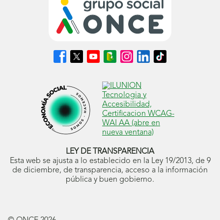
Síguenos
Síguenos
Síguenos
Síguenos
Síguenos
Síguenos
Síguenos
en
en
en
en
en
en
en
Facebook
X
Youtube
nuestro
Instagram
LinkedIn
TikTok
(se
(se
(se
Blog
(se
(se
(se
abrirá
abrirá
abrirá
ONCE
abrirá
abrirá
abrirá
en
en
en
(se
en
en
en
ventana
ventana
ventana
abrirá
ventana
ventana
ventana
nueva)
nueva)
nueva)
en
nueva)
nueva)
nueva)
ventana
nueva)
LEY DE TRANSPARENCIA
Esta web se ajusta a lo establecido en la Ley 19/2013, de 9
de diciembre, de transparencia, acceso a la información
pública y buen gobierno.