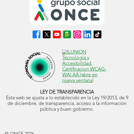
Síguenos
Síguenos
Síguenos
Síguenos
Síguenos
Síguenos
Síguenos
en
en
en
en
en
en
en
Facebook
X
Youtube
nuestro
Instagram
LinkedIn
TikTok
(se
(se
(se
Blog
(se
(se
(se
abrirá
abrirá
abrirá
ONCE
abrirá
abrirá
abrirá
en
en
en
(se
en
en
en
ventana
ventana
ventana
abrirá
ventana
ventana
ventana
nueva)
nueva)
nueva)
en
nueva)
nueva)
nueva)
ventana
nueva)
LEY DE TRANSPARENCIA
Esta web se ajusta a lo establecido en la Ley 19/2013, de 9
de diciembre, de transparencia, acceso a la información
pública y buen gobierno.