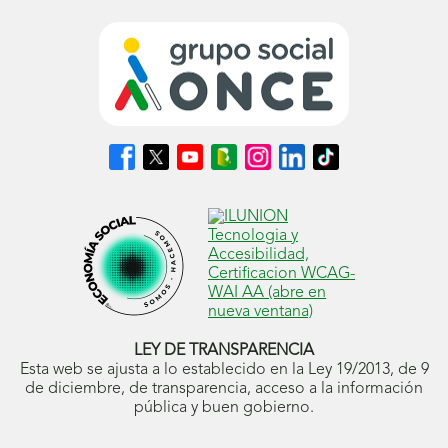
Síguenos
Síguenos
Síguenos
Síguenos
Síguenos
Síguenos
Síguenos
en
en
en
en
en
en
en
Facebook
X
Youtube
nuestro
Instagram
LinkedIn
TikTok
(se
(se
(se
Blog
(se
(se
(se
abrirá
abrirá
abrirá
ONCE
abrirá
abrirá
abrirá
en
en
en
(se
en
en
en
ventana
ventana
ventana
abrirá
ventana
ventana
ventana
nueva)
nueva)
nueva)
en
nueva)
nueva)
nueva)
ventana
nueva)
LEY DE TRANSPARENCIA
Esta web se ajusta a lo establecido en la Ley 19/2013, de 9
de diciembre, de transparencia, acceso a la información
pública y buen gobierno.