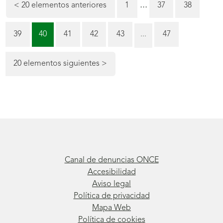
la
...
Página
Página
<
20 elementos anteriores
1
37
38
paginación
Página
Página
Página
Página
Página
Página
39
40
41
42
43
...
47
(actual)
20 elementos siguientes
>
Canal de denuncias ONCE
Accesibilidad
Aviso legal
Política de privacidad
Mapa Web
Política de cookies