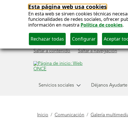
Esta página web usa cookies
En esta web se sirven cookies técnicas necesa
funcionalidades de redes sociales, ofrecer pu
información en nuestra
Política de cookies
.
Saltar a contenido
Saltar a navegación
Menú
Servicios sociales
Déjanos Ayudarte
Comunicación
principal
Está
Inicio
Comunicación
Galería multimedi
aquí