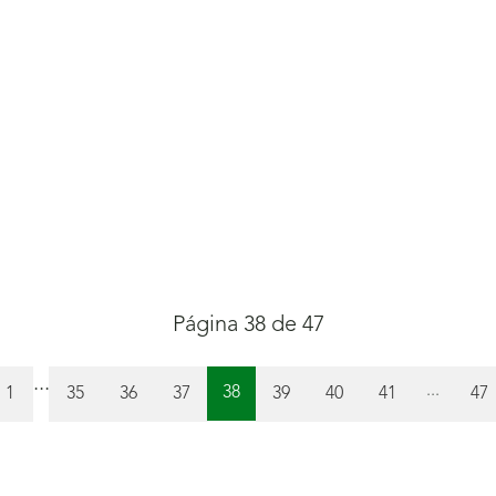
Página 38 de 47
...
Página
...
Página
Página
Página
Página
Página
Página
Pág
38
1
35
36
37
39
40
41
47
(actual)