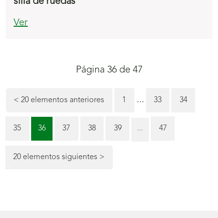
silla de ruedas
Ver
Navegación
Página 36 de 47
de
la
...
Página
Página
<
20 elementos anteriores
1
33
34
paginación
Página
Página
Página
Página
Página
Página
35
36
37
38
39
...
47
(actual)
20 elementos siguientes
>