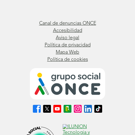
Canal de denuncias ONCE
Accesibilidad
Aviso legal
Política de privacidad
Mapa Web
Política de cookies
Síguenos
Síguenos
Síguenos
Síguenos
Síguenos
Síguenos
Síguenos
en
en
en
en
en
en
en
Facebook
X
Youtube
nuestro
Instagram
LinkedIn
TikTok
(se
(se
(se
Blog
(se
(se
(se
abrirá
abrirá
abrirá
ONCE
abrirá
abrirá
abrirá