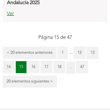
Andalucía 2025
Ver
Navegación
Página 15 de 47
de
la
...
Página
Página
<
20 elementos anteriores
1
12
13
paginación
Página
Página
Página
Página
Página
Página
14
15
16
17
18
...
47
(actual)
20 elementos siguientes
>