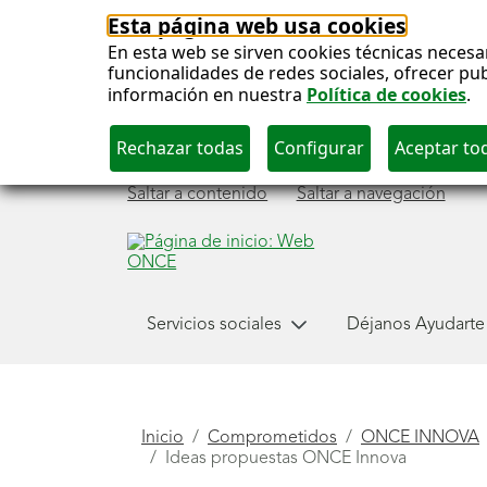
Esta página web usa cookies
En esta web se sirven cookies técnicas necesa
funcionalidades de redes sociales, ofrecer pu
información en nuestra
Política de cookies
.
Saltar a contenido
Saltar a navegación
Menú
Servicios sociales
Déjanos Ayudarte
principal
Está
Inicio
Comprometidos
ONCE INNOVA
Ideas propuestas ONCE Innova
aquí