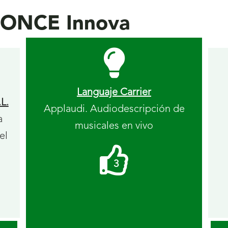
s ONCE Innova
Languaje Carrier
L.
Applaudi. Audiodescripción de
a
musicales en vivo
el
Me
3
gusta
recibidos.