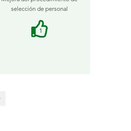
selección de personal
Me
1
gusta
recibidos.
>