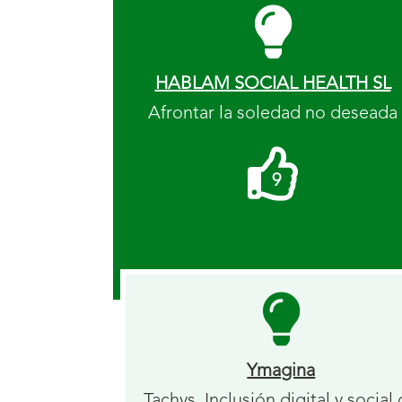
HABLAM SOCIAL HEALTH SL
Afrontar la soledad no deseada
Me
9
gusta
recibidos.
Ymagina
Tachys. Inclusión digital y social