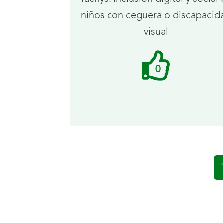
niños con ceguera o discapacid
visual
Me
0
gusta
recibidos.
Navegación
de
P
la
(a
paginación