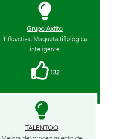
Grupo Axfito
Tifloactiva. Maqueta tiflológica
inteligente
Me
132
gusta
recibidos.
TALENTOO
Mejora del procedimiento de